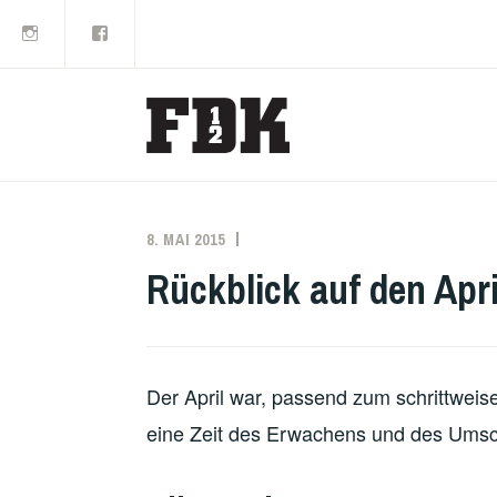
Instagram
Facebook
Zum
Inhalt
springen
8. MAI 2015
PAUL
ÖFFENTLICHKEITSARBEIT
KUNZE
Rückblick auf den Apri
Der April war, passend zum schrittweise
eine Zeit des Erwachens und des Umsc