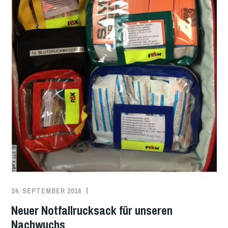
24. SEPTEMBER 2016
PATRICK
JUGENDFEUERWEHR
SCHÄFER
Neuer Notfallrucksack für unseren
Nachwuchs