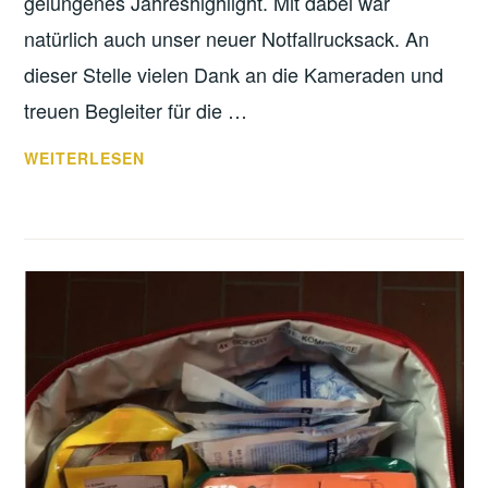
gelungenes Jahreshighlight. Mit dabei war
natürlich auch unser neuer Notfallrucksack. An
dieser Stelle vielen Dank an die Kameraden und
treuen Begleiter für die …
WEICHE
WEITERLESEN
KNIE
IN
LUFTIGER
HÖHE…