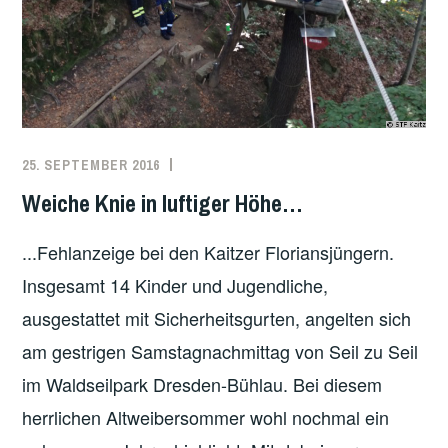
25. SEPTEMBER 2016
PATRICK
JUGENDFEUERWEHR
SCHÄFER
Weiche Knie in luftiger Höhe…
...Fehlanzeige bei den Kaitzer Floriansjüngern.
Insgesamt 14 Kinder und Jugendliche,
ausgestattet mit Sicherheitsgurten, angelten sich
am gestrigen Samstagnachmittag von Seil zu Seil
im Waldseilpark Dresden-Bühlau. Bei diesem
herrlichen Altweibersommer wohl nochmal ein