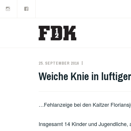
Instagram
Facebook
Zum
Inhalt
springen
25. SEPTEMBER 2016
PATRICK
JUGENDFEUERWEHR
SCHÄFER
Weiche Knie in luftig
…Fehlanzeige bei den Kaitzer Florians
Insgesamt 14 Kinder und Jugendliche, a