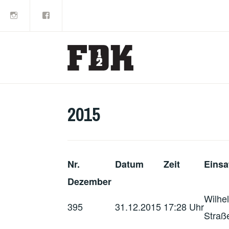
Instagram
Facebook
Zum
Inhalt
springen
2015
Nr.
Datum
Zeit
Einsa
Dezember
Wilhe
395
31.12.2015
17:28 Uhr
Straß