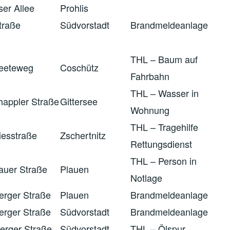
ser Allee
Prohlis
traße
Südvorstadt
Brandmeldeanlage
THL – Baum auf
eeteweg
Coschütz
Fahrbahn
THL – Wasser in
happler Straße
Gittersee
Wohnung
THL – Tragehilfe
iesstraße
Zschertnitz
Rettungsdienst
THL – Person in
auer Straße
Plauen
Notlage
rger Straße
Plauen
Brandmeldeanlage
rger Straße
Südvorstadt
Brandmeldeanlage
erger Straße
Südvorstadt
THL – Ölspur