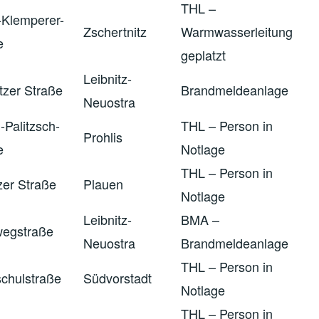
THL –
r-Klemperer-
Zschertnitz
Warmwasserleitung
e
geplatzt
Leibnitz-
tzer Straße
Brandmeldeanlage
Neuostra
-Palitzsch-
THL – Person in
Prohlis
e
Notlage
THL – Person in
zer Straße
Plauen
Notlage
Leibnitz-
BMA –
wegstraße
Neuostra
Brandmeldeanlage
THL – Person in
chulstraße
Südvorstadt
Notlage
THL – Person in