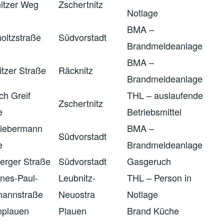
itzer Weg
Zschertnitz
Notlage
BMA –
oltzstraße
Südvorstadt
Brandmeldeanlage
BMA –
itzer Straße
Räcknitz
Brandmeldeanlage
ch Greif
THL – auslaufende
Zschertnitz
e
Betriebsmittel
iebermann
BMA –
Südvorstadt
e
Brandmeldeanlage
erger Straße
Südvorstadt
Gasgeruch
nes-Paul-
Leubnitz-
THL – Person in
mannstraße
Neuostra
Notlage
plauen
Plauen
Brand Küche