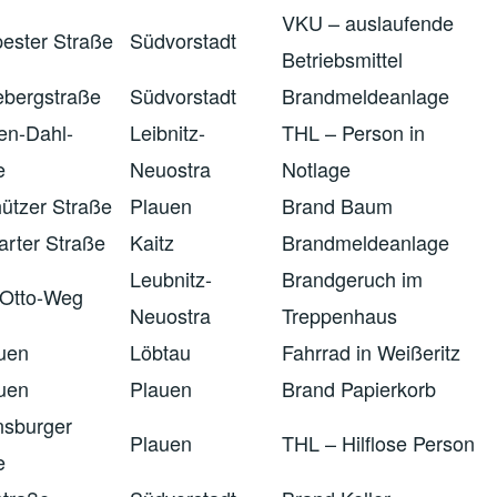
VKU – auslaufende
ester Straße
Südvorstadt
Betriebsmittel
bergstraße
Südvorstadt
Brandmeldeanlage
en-Dahl-
Leibnitz-
THL – Person in
e
Neuostra
Notlage
ützer Straße
Plauen
Brand Baum
arter Straße
Kaitz
Brandmeldeanlage
Leubnitz-
Brandgeruch im
Otto-Weg
Neuostra
Treppenhaus
auen
Löbtau
Fahrrad in Weißeritz
auen
Plauen
Brand Papierkorb
sburger
Plauen
THL – Hilflose Person
e