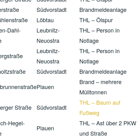
erstraße
Südvorstadt
Brandmeldeanlage
hlenstraße
Löbtau
THL – Ölspur
en-Dahl-
Leubnitz-
THL – Person in
e
Neuostra
Notlage
Leubnitz-
THL – Person in
ergstraße
Neuostra
Notlage
oltzstraße
Südvorstadt
Brandmeldeanlage
Brand – mehrere
rbrunnenstraße
Plauen
Mülltonnen
THL – Baum auf
erger Straße
Südvorstadt
Fußweg
ich-Hegel-
THL – Ast über 2 PKW
Plauen
e
und Straße