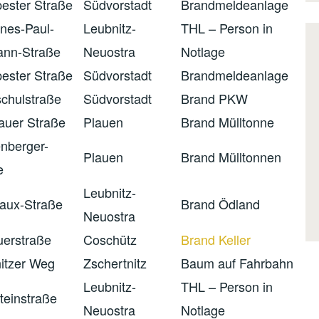
ester Straße
Südvorstadt
Brandmeldeanlage
nes-Paul-
Leubnitz-
THL – Person in
ann-Straße
Neuostra
Notlage
ester Straße
Südvorstadt
Brandmeldeanlage
chulstraße
Südvorstadt
Brand PKW
auer Straße
Plauen
Brand Mülltonne
enberger-
Plauen
Brand Mülltonnen
e
Leubnitz-
Laux-Straße
Brand Ödland
Neuostra
erstraße
Coschütz
Brand Keller
itzer Weg
Zschertnitz
Baum auf Fahrbahn
Leubnitz-
THL – Person in
teinstraße
Neuostra
Notlage