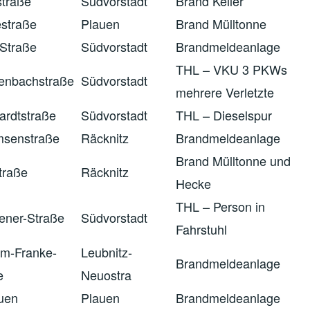
traße
Südvorstadt
Brand Keller
straße
Plauen
Brand Mülltonne
Straße
Südvorstadt
Brandmeldeanlage
THL – VKU 3 PKWs
enbachstraße
Südvorstadt
mehrere Verletzte
ardtstraße
Südvorstadt
THL – Dieselspur
senstraße
Räcknitz
Brandmeldeanlage
Brand Mülltonne und
traße
Räcknitz
Hecke
THL – Person in
lener-Straße
Südvorstadt
Fahrstuhl
lm-Franke-
Leubnitz-
Brandmeldeanlage
e
Neuostra
auen
Plauen
Brandmeldeanlage