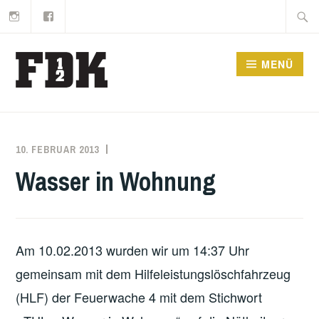
Instagram
Facebook
Zum
Suche
Inhalt
nach:
springen
MENÜ
10. FEBRUAR 2013
MARKO
EINSATZBERICHT
KÄPPLER
Wasser in Wohnung
Am 10.02.2013 wurden wir um 14:37 Uhr
gemeinsam mit dem Hilfeleistungslöschfahrzeug
(HLF) der Feuerwache 4 mit dem Stichwort