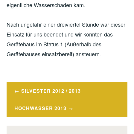
eigentliche Wasserschaden kam.
Nach ungefähr einer dreiviertel Stunde war dieser
Einsatz für uns beendet und wir konnten das
Gerätehaus im Status 1 (Außerhalb des
Gerätehauses einsatzbereit) ansteuern.
VERSCHLAGWORTET
MIT
Beitragsnavigation
TECHNISCHE
SILVESTER 2012 / 2013
HILFELEISTUNG
,
WASSER
HOCHWASSER 2013
IN
WOHNUNG