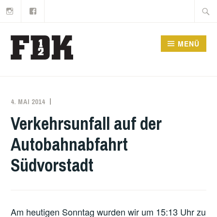
Instagram
Facebook
Zum
Suche
Inhalt
nach:
springen
MENÜ
4. MAI 2014
MARKO
EINSATZBERICHT
KÄPPLER
Verkehrsunfall auf der
Autobahnabfahrt
Südvorstadt
Am heutigen Sonntag wurden wir um 15:13 Uhr zu