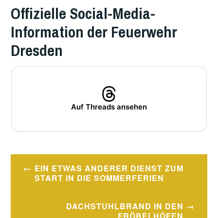
Offizielle Social-Media-
Information der Feuerwehr
Dresden
Auf Threads ansehen
VERSCHLAGWORTET
MIT
Beitragsnavigation
HERVORGEHOBEN
EIN ETWAS ANDERER DIENST ZUM
START IN DIE SOMMERFERIEN
DACHSTUHLBRAND IN DEN
FRÖBELHÖFEN