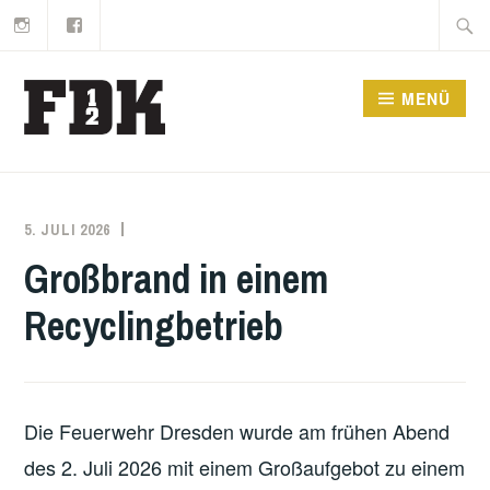
Instagram
Facebook
Zum
Suche
Inhalt
nach:
springen
MENÜ
5. JULI 2026
PAUL
EINSATZBERICHT
KUNZE
Großbrand in einem
Recyclingbetrieb
Die Feuerwehr Dresden wurde am frühen Abend
des 2. Juli 2026 mit einem Großaufgebot zu einem