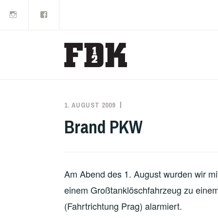
Instagram
Facebook
Zum
Inhalt
springen
1. AUGUST 2009
MARKO
EINSATZBERICHT
KÄPPLER
Brand PKW
Am Abend des 1. August wurden wir m
einem Großtanklöschfahrzeug zu eine
(Fahrtrichtung Prag) alarmiert.