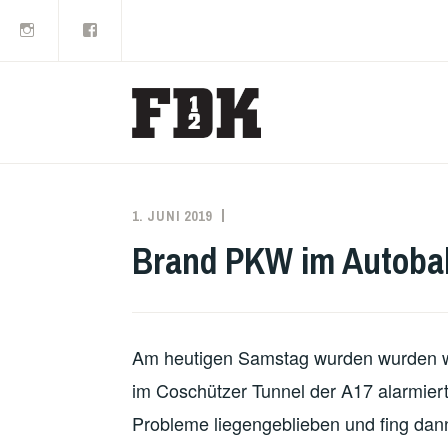
Instagram
Facebook
Zum
Inhalt
springen
1. JUNI 2019
MARKO
EINSATZBERICHT
KÄPPLER
Brand PKW im Autoba
Am heutigen Samstag wurden wurden 
im Coschützer Tunnel der A17 alarmier
Probleme liegengeblieben und fing dan