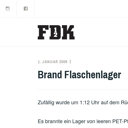
Instagram
Facebook
Zum
Inhalt
springen
1. JANUAR 2009
MARKO
EINSATZBERICHT
KÄPPLER
Brand Flaschenlager
Zufällig wurde um 1:12 Uhr auf dem Rü
Es brannte ein Lager von leeren PET-