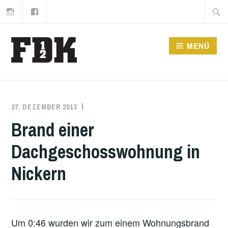
Instagram
Facebook
Zum
Suche
Inhalt
nach:
springen
MENÜ
27. DEZEMBER 2013
PAUL
EINSATZBERICHT
KUNZE
Brand einer
Dachgeschosswohnung in
Nickern
Um 0:46 wurden wir zum einem Wohnungsbrand