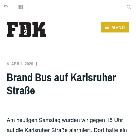
Instagram
Facebook
Zum
Suche
Inhalt
nach:
springen
MENÜ
4. APRIL 2020
MARKO
EINSATZBERICHT
KÄPPLER
Brand Bus auf Karlsruher
Straße
Am heutigen Samstag wurden wir gegen 15 Uhr
auf die Karlsruher Straße alarmiert. Dort hatte ein