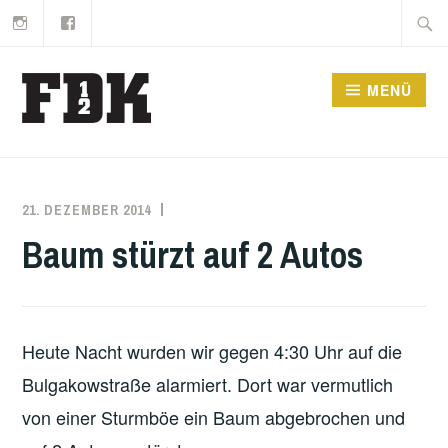
Instagram
Facebook
Zum
Suche
Inhalt
nach:
springen
MENÜ
21. DEZEMBER 2014
MARKO
EINSATZBERICHT
KÄPPLER
Baum stürzt auf 2 Autos
Heute Nacht wurden wir gegen 4:30 Uhr auf die
Bulgakowstraße alarmiert. Dort war vermutlich
von einer Sturmböe ein Baum abgebrochen und