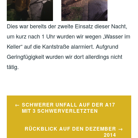
Dies war bereits der zweite Einsatz dieser Nacht,
um kurz nach 1 Uhr wurden wir wegen „Wasser im
Keller“ auf die Kantstraße alarmiert. Aufgrund
Geringfügigkeit wurden wir dort allerdings nicht
tätig.
Beitragsnavigation
SCHWERER UNFALL AUF DER A17
MIT 3 SCHWERVERLETZTEN
RÜCKBLICK AUF DEN DEZEMBER
2014