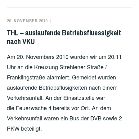
VKU
EINGEKLEMMTE
PERSON
20. NOVEMBER 2010
MARKO
EINSATZBERICHT
KÄPPLER
THL – auslaufende Betriebsfluessigkeit
nach VKU
Am 20. Novembers 2010 wurden wir um 20:11
Uhr an die Kreuzung Strehlener Straße /
Franklingstraße alarmiert. Gemeldet wurden
auslaufende Betriebsflüsigkeiten nach einem
Verkehrsunfall. An der Einsatzstelle war
die Feuerwache 4 bereits vor Ort. An dem
Verkehrsunfall waren ein Bus der DVB sowie 2
PKW beteiligt.