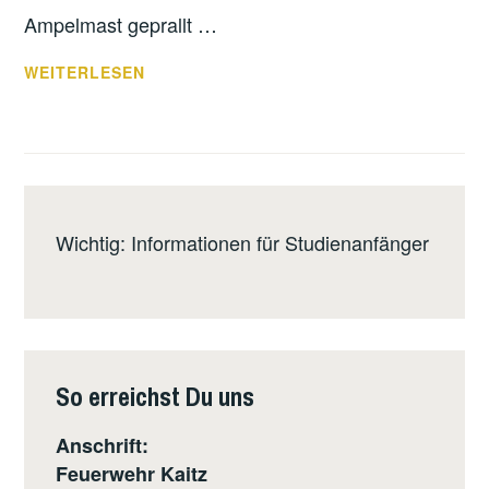
Ampelmast geprallt …
THL
WEITERLESEN
–
VKU
EINGEKLEMMTE
PERSON
Wichtig: Informationen für Studienanfänger
So erreichst Du uns
Anschrift:
Feuerwehr Kaitz