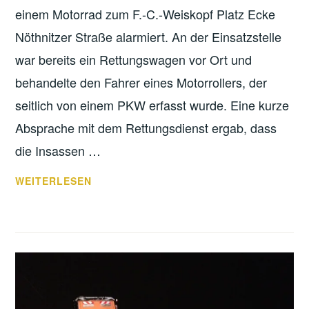
einem Motorrad zum F.-C.-Weiskopf Platz Ecke
Nöthnitzer Straße alarmiert. An der Einsatzstelle
war bereits ein Rettungswagen vor Ort und
behandelte den Fahrer eines Motorrollers, der
seitlich von einem PKW erfasst wurde. Eine kurze
Absprache mit dem Rettungsdienst ergab, dass
die Insassen …
VERKEHRSUNFALL
WEITERLESEN
PKW/MOTORRAD
AUF
F.C.
WEISKOPF
PLATZ