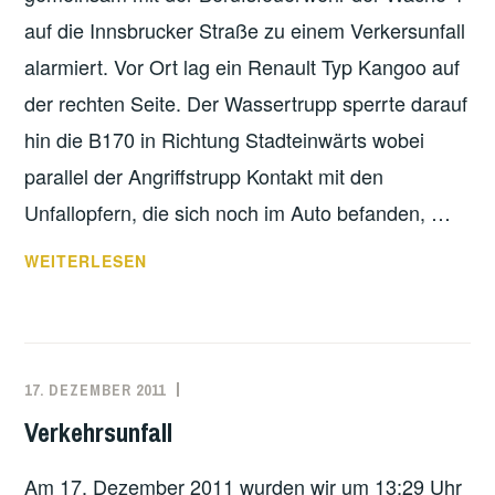
auf die Innsbrucker Straße zu einem Verkersunfall
alarmiert. Vor Ort lag ein Renault Typ Kangoo auf
der rechten Seite. Der Wassertrupp sperrte darauf
hin die B170 in Richtung Stadteinwärts wobei
parallel der Angriffstrupp Kontakt mit den
Unfallopfern, die sich noch im Auto befanden, …
THL
WEITERLESEN
-
VKU,
EINGEKLEMMTE
PERSON
17. DEZEMBER 2011
MARKO
EINSATZBERICHT
KÄPPLER
Verkehrsunfall
Am 17. Dezember 2011 wurden wir um 13:29 Uhr