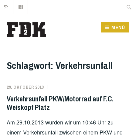
Instagram
Facebook
Zum
Suche
Inhalt
nach:
springen
MENÜ
Schlagwort:
Verkehrsunfall
29. OKTOBER 2013
PAUL
EINSATZBERICHT
KUNZE
Verkehrsunfall PKW/Motorrad auf F.C.
Weiskopf Platz
Am 29.10.2013 wurden wir um 10:46 Uhr zu
einem Verkehrsunfall zwischen einem PKW und