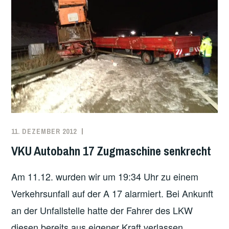
11. DEZEMBER 2012
MARKO
EINSATZBERICHT
KÄPPLER
VKU Autobahn 17 Zugmaschine senkrecht
Am 11.12. wurden wir um 19:34 Uhr zu einem
Verkehrsunfall auf der A 17 alarmiert. Bei Ankunft
an der Unfallstelle hatte der Fahrer des LKW
diesen bereits aus eigener Kraft verlassen,