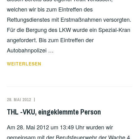
welchen wir bis zum Eintreffen des
Rettungsdienstes mit Erstmaßnahmen versorgten.
Für die Bergung des LKW wurde ein Spezial-Kran
angefordert. Bis zum Eintreffen der
Autobahnpolizei …
VKU
WEITERLESEN
AUTOBAHN
17
ZUGMASCHINE
SENKRECHT
28. MAI 2012
MARKO
EINSATZBERICHT
KÄPPLER
THL -VKU, eingeklemmte Person
Am 28. Mai 2012 um 13:49 Uhr wurden wir
gemeinsam mit der Berufsfeuerwehr der Wache 4