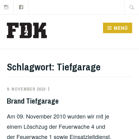
Instagram
Facebook
Zum
Suche
Inhalt
nach:
springen
MENÜ
Schlagwort:
Tiefgarage
9. NOVEMBER 2010
MARKO
EINSATZBERICHT
KÄPPLER
Brand Tiefgarage
Am 09. November 2010 wurden wir mit je
einem Löschzug der Feuerwache 4 und
der Feuerwache 1 sowie Einsatzleitdienst,