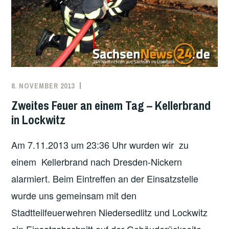
8. NOVEMBER 2013
PAUL
EINSATZBERICHT
KUNZE
Zweites Feuer an einem Tag – Kellerbrand
in Lockwitz
Am 7.11.2013 um 23:36 Uhr wurden wir zu
einem Kellerbrand nach Dresden-Nickern
alarmiert. Beim Eintreffen an der Einsatzstelle
wurde uns gemeinsam mit den
Stadtteilfeuerwehren Niedersedlitz und Lockwitz
ein Einsatzabschnitt auf der Gebäuderückseite