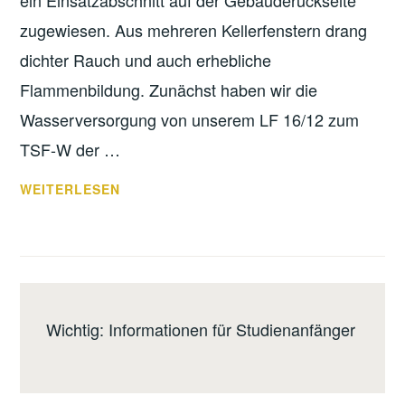
zugewiesen. Aus mehreren Kellerfenstern drang
dichter Rauch und auch erhebliche
Flammenbildung. Zunächst haben wir die
Wasserversorgung von unserem LF 16/12 zum
TSF-W der …
ZWEITES
WEITERLESEN
FEUER
AN
EINEM
TAG
–
Wichtig: Informationen für Studienanfänger
KELLERBRAND
IN
LOCKWITZ