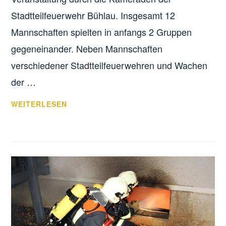
Stadtteilfeuerwehr Bühlau. Insgesamt 12
Mannschaften spielten in anfangs 2 Gruppen
gegeneinander. Neben Mannschaften
verschiedener Stadtteilfeuerwehren und Wachen
der …
5.
WEITERLESEN
&
11.
PLATZ
BEIM
FUSSBALLTURNIER D
ER F
EUERWEHR D
RESDEN