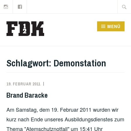
Instagram
Facebook
Zum
Suche
Inhalt
nach:
springen
MENÜ
Schlagwort:
Demonstation
19. FEBRUAR 2011
MARKO
EINSATZBERICHT
KÄPPLER
Brand Baracke
Am Samstag, dem 19. Februar 2011 wurden wir
kurz nach Ende unseres Ausbildungsdienstes zum
Thema "Atemschutznotfall" um 15:41 Uhr