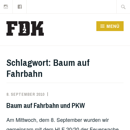
Instagram
Facebook
Zum
Suche
Inhalt
nach:
springen
MENÜ
Schlagwort:
Baum auf
Fahrbahn
8. SEPTEMBER 2010
MARKO
EINSATZBERICHT
KÄPPLER
Baum auf Fahrbahn und PKW
Am Mittwoch, dem 8. September wurden wir
gemeinsam mit dem HLF 20/20 der Feuerwache