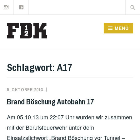
Instagram
Facebook
Zum
Suche
Inhalt
nach:
springen
MENÜ
Schlagwort:
A17
5. OKTOBER 2013
MARKO
EINSATZBERICHT
KÄPPLER
Brand Böschung Autobahn 17
Am 05.10.13 um 22:07 Uhr wurden wir zusammen
mit der Berufsfeuerwehr unter dem
Einsatzstichwort „Brand Böschung vor Tunnel –