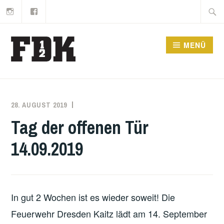
Instagram
Facebook
Zum
Suche
Inhalt
nach:
springen
MENÜ
28. AUGUST 2019
MARKO
ÖFFENTLICHKEITSARBEIT
KÄPPLER
Tag der offenen Tür
14.09.2019
In gut 2 Wochen ist es wieder soweit! Die
Feuerwehr Dresden Kaitz lädt am 14. September