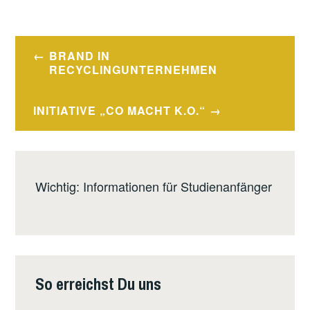
Beitragsnavigation
BRAND IN
RECYCLINGUNTERNEHMEN
INITIATIVE „CO MACHT K.O.“
Wichtig: Informationen für Studienanfänger
So erreichst Du uns