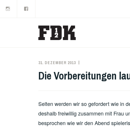
Instagram
Facebook
Zum
Inhalt
springen
31. DEZEMBER 2013
TOM
ÖFFENTLICHKEITSARBEI
GLEICHMANN
Die Vorbereitungen la
Selten werden wir so gefordert wie in
deshalb freiwillig zusammen mit Frau 
besprochen wie wir den Abend spieleris