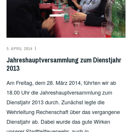
5. APRIL 2014
PAUL
ÖFFENTLICHKEITSARBEIT
KUNZE
Jahreshauptversammlung zum Dienstjahr
2013
Am Freitag, dem 28. März 2014, führten wir ab
18.00 Uhr die Jahreshauptversammlung zum
Dienstjahr 2013 durch. Zunächst legte die
Wehrleitung Rechenschaft über das vergangene
Dienstjahr ab. Dabei wurde das gute Wirken
unserer Stadtteilfeuerwehr, auch in