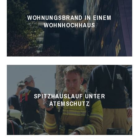
einem
WOHNUNGSBRAND IN EINEM
Wohnhochhaus
WOHNHOCHHAUS
Spitzhauslauf
unter
Atemschutz
SPITZHAUSLAUF UNTER
ATEMSCHUTZ