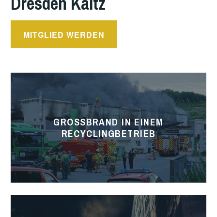
Dresden Kaitz
MITGLIED WERDEN
Großbrand
in
einem
GROSSBRAND IN EINEM R
Recyclingbetrieb
ECYCLINGBETRIEB
Wohnungsbrand
in