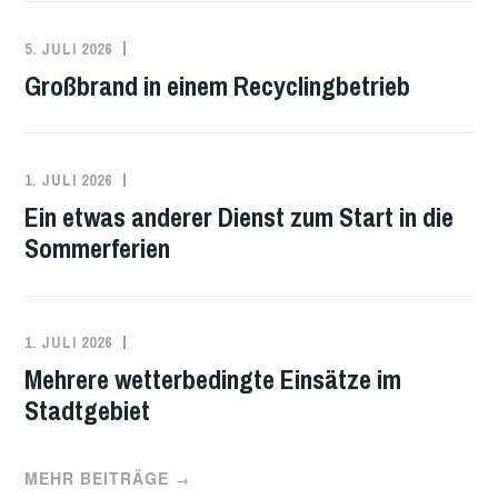
5. JULI 2026
PAUL
EINSATZBERICHT
Großbrand in einem Recyclingbetrieb
KUNZE
1. JULI 2026
PAUL
EINSATZBERICHT
Ein etwas anderer Dienst zum Start in die
KUNZE
Sommerferien
1. JULI 2026
PAUL
EINSATZBERICHT
Mehrere wetterbedingte Einsätze im
KUNZE
Stadtgebiet
MEHR BEITRÄGE
→