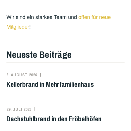
Wir sind ein starkes Team und
offen für neue
Mitglieder
!
Neueste Beiträge
6. AUGUST 2026
PAUL
EINSATZBERICHT
Kellerbrand in Mehrfamilienhaus
KUNZE
29. JULI 2026
PAUL
EINSATZBERICHT
Dachstuhlbrand in den Fröbelhöfen
KUNZE